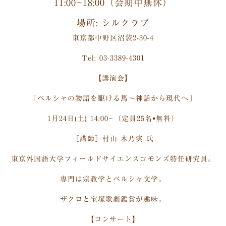
11:00~18:00（会期中無休）
場所: シルクラブ
東京都中野区沼袋2-30-4
Tel: 03-3389-4301
【講演会】
「ペルシャの物語を駆ける馬〜神話から現代へ」
1月24日(土) 14:00~（定員25名•無料）
［講師］村山 木乃実 氏
東京外国語大学フィールドサイエンスコモンズ特任研究員。
専門は宗教学とペルシャ文学。
ザクロと宝塚歌劇鑑賞が趣味。
【コンサート】