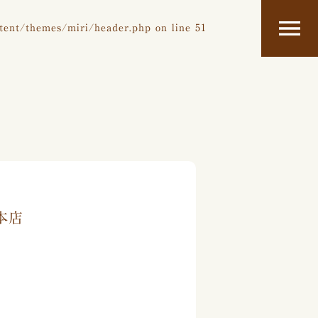
tent/themes/miri/header.php
on line
51
本店