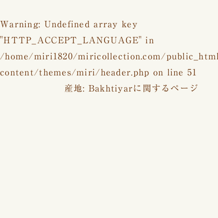
Warning
: Undefined array key
"HTTP_ACCEPT_LANGUAGE" in
/home/miri1820/miricollection.com/public_htm
content/themes/miri/header.php
on line
51
産地:
Bakhtiyar
に関するページ