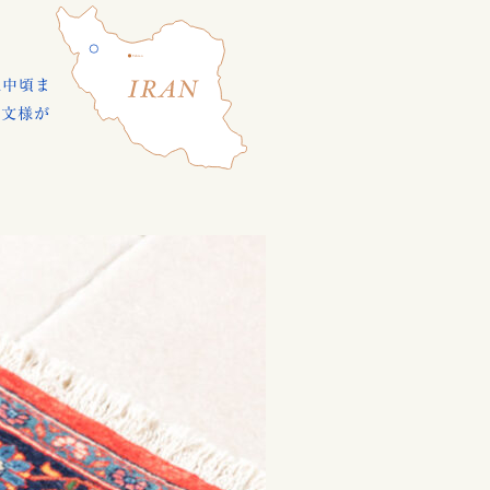
紀中頃ま
な文様が