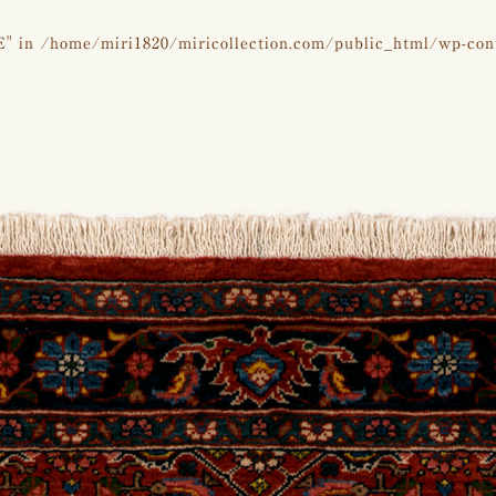
E" in
/home/miri1820/miricollection.com/public_html/wp-con