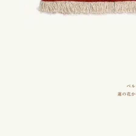
ペル
蓮の花か