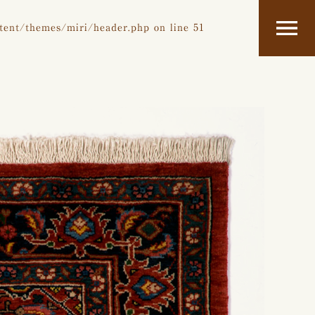
tent/themes/miri/header.php
on line
51