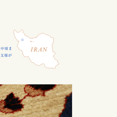
紀中頃ま
な文様が