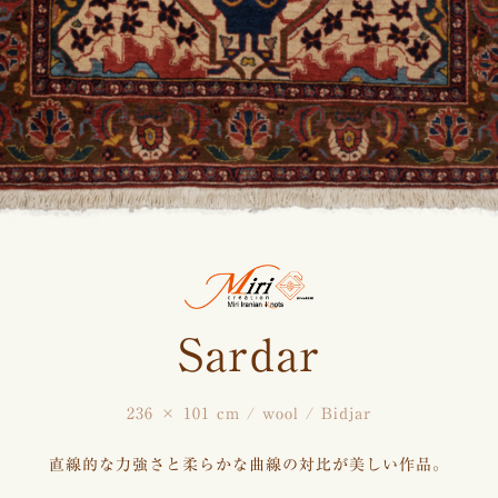
Sardar
236 × 101 cm / wool / Bidjar
直線的な力強さと柔らかな曲線の対比が美しい作品。