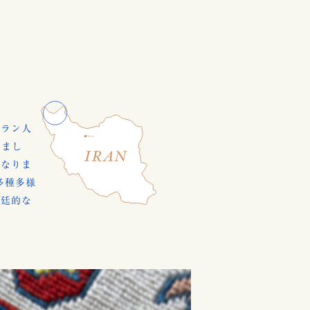
アラン人
えまし
になりま
多種多様
宮廷的な