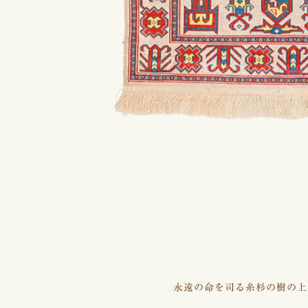
永遠の命を司る糸杉の樹の上