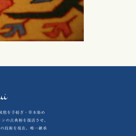
の絨毯を手紡ぎ・草木染め
メンの古典柄を復活させ、
織の技術を現在、唯一継承