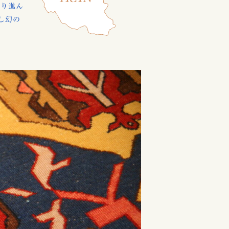
織り進ん
し幻の